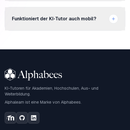
Du kannst Dokumente, Webseiten, Kursmaterialien und
weitere Datenquellen hinterlegen. Der Tutor beantwortet
Funktioniert der KI-Tutor auch mobil?
Fragen dann auf Basis dieser freigegebenen Inhalte.
Ja. Der KI-Tutor kann auch in mobilen Lernumgebungen
genutzt werden, inklusive Moodle Mobile App, wenn das
passende Setup eingesetzt wird.
KI-Tutoren für Akademien, Hochschulen, Aus- und
Weiterbildung.
Alphalearn ist eine Marke von Alphabees.