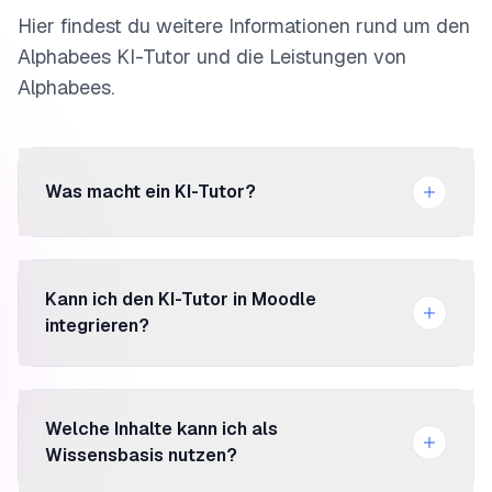
Hier findest du weitere Informationen rund um den
Alphabees KI-Tutor und die Leistungen von
Alphabees.
Was macht ein KI-Tutor?
Ein KI-Tutor unterstützt Lernende direkt im Kurs mit
sofortigen Antworten, Zusammenfassungen,
Kann ich den KI-Tutor in Moodle
Praxisbeispielen, personalisierten Übungen und klaren
integrieren?
Erklärungen. Er nutzt deine Kursinhalte und weitere
Quellen als Wissensbasis.
Ja. Für Moodle gibt es ein eigenes Plugin, mit dem der
KI-Tutor direkt in Kurse eingebunden werden kann.
Welche Inhalte kann ich als
Lernende erhalten Unterstützung, ohne die
Wissensbasis nutzen?
Lernumgebung zu verlassen.